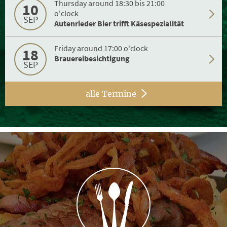
Thursday around 18:30 bis 21:00
10
o'clock
SEP
Autenrieder Bier trifft Käsespezialität
Friday around 17:00 o'clock
18
Brauereibesichtigung
SEP
alle Termine