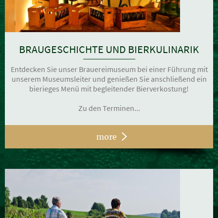
BRAUGESCHICHTE UND BIERKULINARIK
Entdecken Sie unser Brauereimuseum bei einer Führung mit
unserem Museumsleiter und genießen Sie anschließend ein
bierieges Menü mit begleitender Bierverkostung!
Zu den Terminen...
more