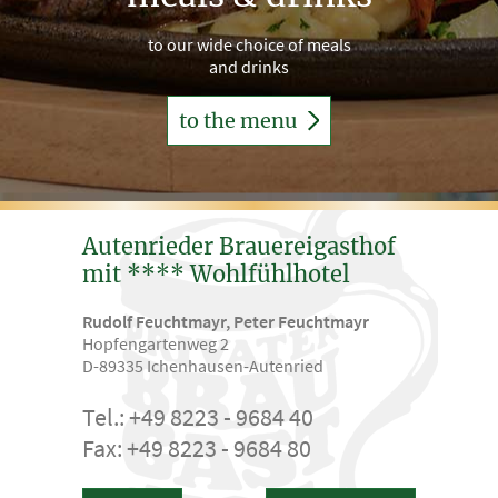
to our wide choice of meals
and drinks
to the menu
Autenrieder Brauereigasthof
mit **** Wohlfühlhotel
Rudolf Feuchtmayr, Peter Feuchtmayr
Hopfengartenweg 2
D-89335 Ichenhausen-Autenried
Tel.: +49 8223 - 9684 40
Fax: +49 8223 - 9684 80