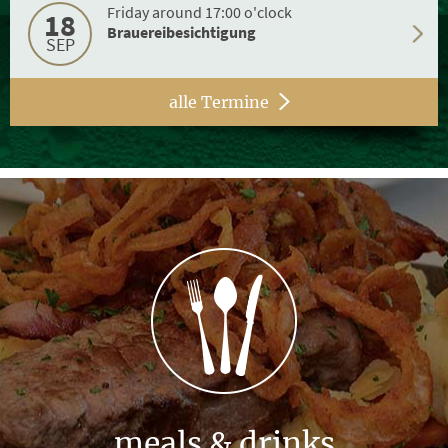
Friday around 17:00 o'clock
18
Brauereibesichtigung
SEP
alle Termine
meals & drinks