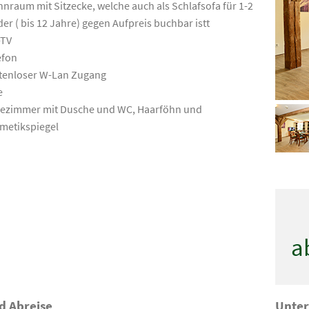
nraum mit Sitzecke, welche auch als Schlafsofa für 1-2
der ( bis 12 Jahre) gegen Aufpreis buchbar istt
-TV
efon
tenloser W-Lan Zugang
e
ezimmer mit Dusche und WC, Haarföhn und
metikspiegel
a
d Abreise
Unter