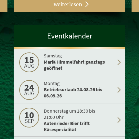
weiterlesen
Eventkalender
Samstag
15
Mariä Himmelfahrt ganztags
AUG
geöffnet
Montag
24
Betriebsurlaub 24.08.26 bis
AUG
06.09.26
Donnerstag um 18:30 bis
10
21:00 Uhr
SEP
Autenrieder Bier trifft
Käsespezialität