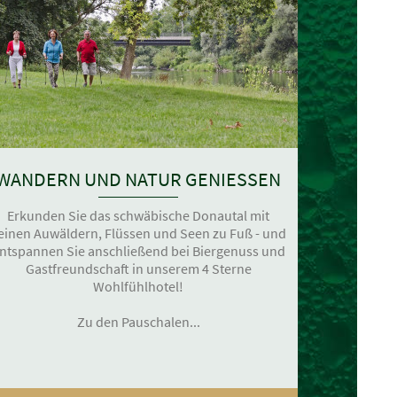
WANDERN UND NATUR GENIESSEN
Erkunden Sie das schwäbische Donautal mit
einen Auwäldern, Flüssen und Seen zu Fuß - und
ntspannen Sie anschließend bei Biergenuss und
Gastfreundschaft in unserem 4 Sterne
Wohlfühlhotel!
Zu den Pauschalen...