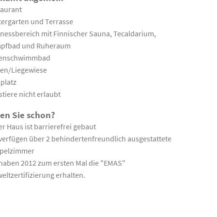
taurant
ergarten und Terrasse
nessbereich mit Finnischer Sauna, Tecaldarium,
pfbad und Ruheraum
lenschwimmbad
ten/Liegewiese
platz
tiere nicht erlaubt
en Sie schon?
r Haus ist barrierefrei gebaut
verfügen über 2 behindertenfreundlich ausgestattete
pelzimmer
haben 2012 zum ersten Mal die "EMAS"
ltzertifizierung erhalten.