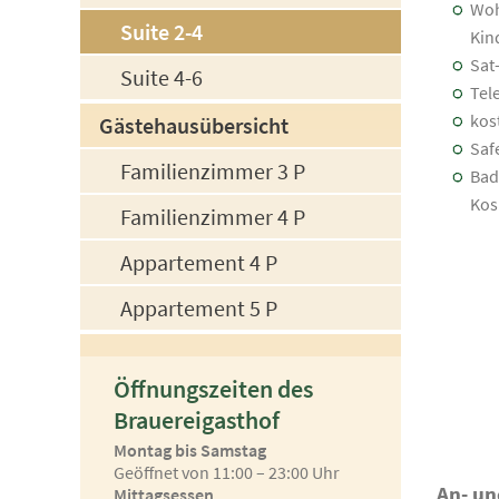
Woh
Suite 2-4
Kin
Sat
Suite 4-6
Tel
kos
Gästehausübersicht
Saf
Familienzimmer 3 P
Bad
Kos
Familienzimmer 4 P
Appartement 4 P
Appartement 5 P
Öffnungszeiten des
Brauereigasthof
Montag bis Samstag
Geöffnet von 11:00 – 23:00 Uhr
An- un
Mittagsessen