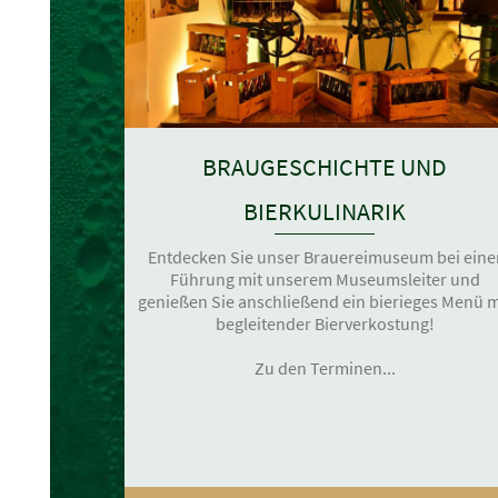
BRAUGESCHICHTE UND
BIERKULINARIK
Entdecken Sie unser Brauereimuseum bei eine
Führung mit unserem Museumsleiter und
genießen Sie anschließend ein bierieges Menü m
begleitender Bierverkostung!
Zu den Terminen...