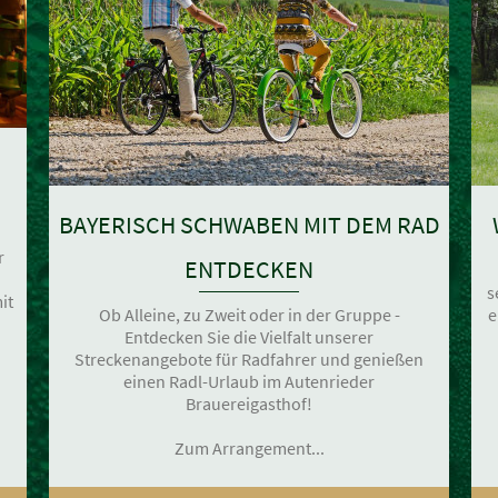
BAYERISCH SCHWABEN MIT DEM RAD
r
ENTDECKEN
s
it
Ob Alleine, zu Zweit oder in der Gruppe -
e
Entdecken Sie die Vielfalt unserer
Streckenangebote für Radfahrer und genießen
einen Radl-Urlaub im Autenrieder
Brauereigasthof!
Zum Arrangement...