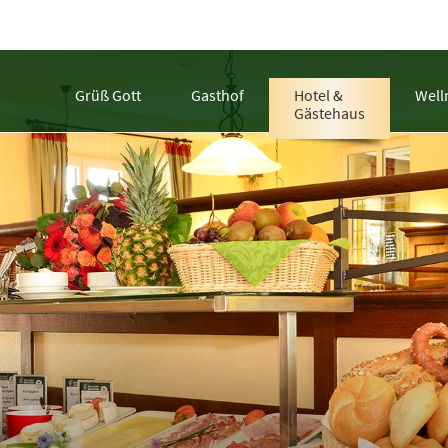
Grüß Gott
Gasthof
Hotel &
Well
Gästehaus