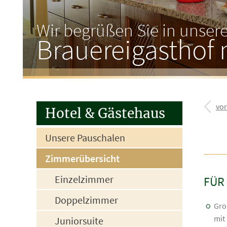
Wir begrüßen Sie in unse
Brauereigasthof 
vo
Hotel &
Gästehaus
Unsere Pauschalen
Zimmerübersicht
Einzelzimmer
FÜR
Doppelzimmer
Gro
mit
Juniorsuite