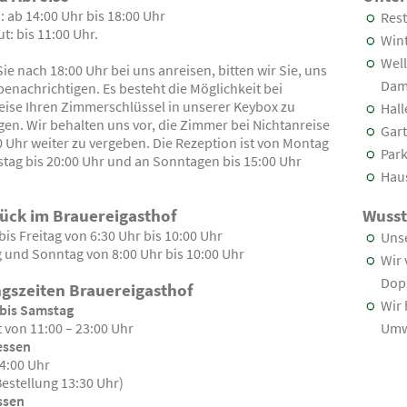
: ab 14:00 Uhr bis 18:00 Uhr
Res
t: bis 11:00 Uhr.
Wint
Well
Sie nach 18:00 Uhr bei uns anreisen, bitten wir Sie, uns
Dam
benachrichtigen. Es besteht die Möglichkeit bei
eise Ihren Zimmerschlüssel in unserer Keybox zu
Hal
gen. Wir behalten uns vor, die Zimmer bei Nichtanreise
Gar
0 Uhr weiter zu vergeben. Die Rezeption ist von Montag
Park
tag bis 20:00 Uhr und an Sonntagen bis 15:00 Uhr
Haus
ück im Brauereigasthof
Wusst
is Freitag von 6:30 Uhr bis 10:00 Uhr
Unse
 und Sonntag von 8:00 Uhr bis 10:00 Uhr
Wir 
Dop
gszeiten Brauereigasthof
Wir 
bis Samstag
 von 11:00 – 23:00 Uhr
Umwe
essen
14:00 Uhr
Bestellung 13:30 Uhr)
ssen