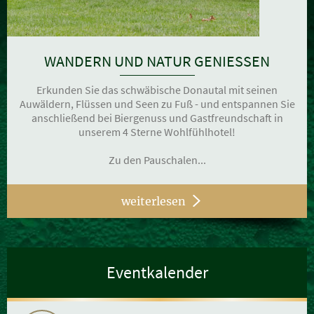
WANDERN UND NATUR GENIESSEN
Erkunden Sie das schwäbische Donautal mit seinen
Auwäldern, Flüssen und Seen zu Fuß - und entspannen Sie
anschließend bei Biergenuss und Gastfreundschaft in
unserem 4 Sterne Wohlfühlhotel!
Zu den Pauschalen...
weiterlesen
Eventkalender