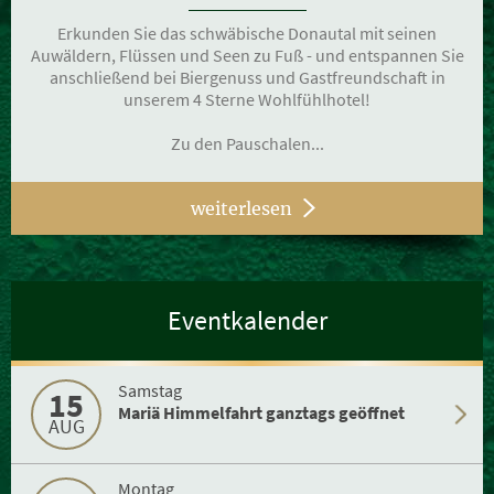
Erkunden Sie das schwäbische Donautal mit seinen
Auwäldern, Flüssen und Seen zu Fuß - und entspannen Sie
anschließend bei Biergenuss und Gastfreundschaft in
unserem 4 Sterne Wohlfühlhotel!
Zu den Pauschalen...
weiterlesen
Eventkalender
Samstag
15
Mariä Himmelfahrt ganztags geöffnet
AUG
Montag