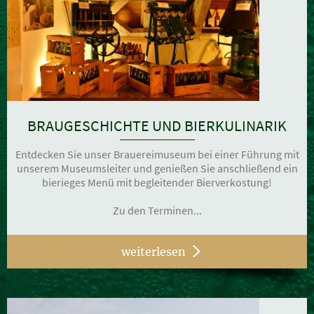
BRAUGESCHICHTE UND BIERKULINARIK
Entdecken Sie unser Brauereimuseum bei einer Führung mit
unserem Museumsleiter und genießen Sie anschließend ein
bierieges Menü mit begleitender Bierverkostung!
Zu den Terminen...
weiterlesen